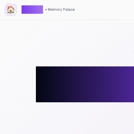
🏠
gouson
Memory Palace